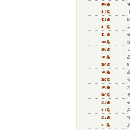
409路
410路
411路
413路
414路
501路
502路
503路
505路
506路
507路
508路
509路
510路
511路
512路
513路