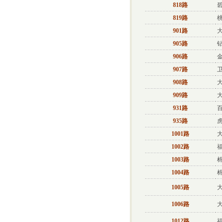
818路
819路
901路
905路
906路
907路
908路
909路
931路
935路
1001路
1002路
1003路
1004路
1005路
1006路
1012路