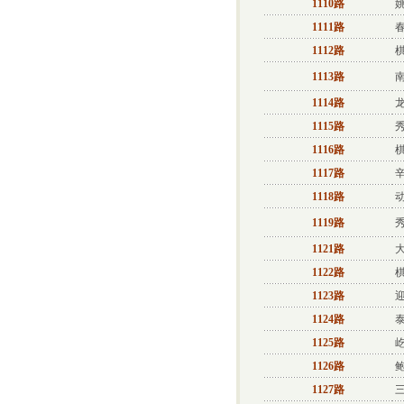
1110路
1111路
1112路
1113路
1114路
1115路
1116路
1117路
1118路
1119路
1121路
1122路
1123路
1124路
1125路
1126路
1127路