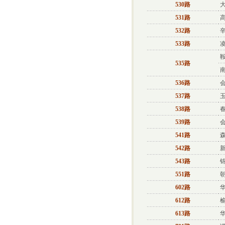
530路
531路
532路
533路
535路
536路
537路
538路
539路
541路
542路
543路
551路
602路
612路
613路