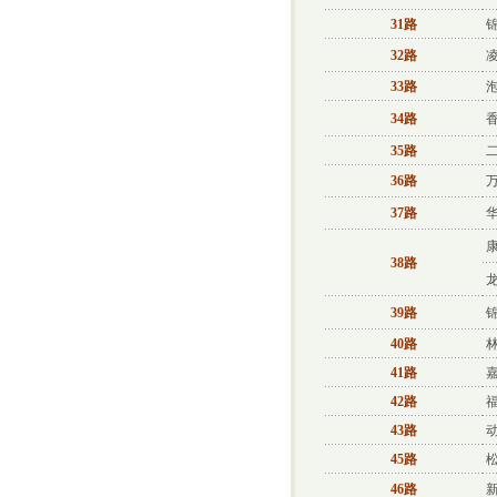
31路
32路
33路
34路
35路
36路
37路
38路
39路
40路
41路
42路
43路
45路
46路