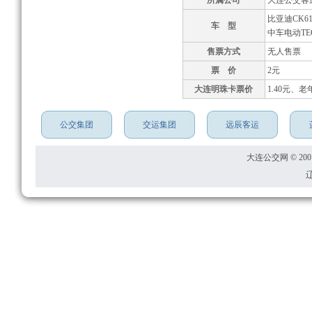
所属公司
大连公交客
比亚迪CK61
车 型
中车电动TEG
售票方式
无人售票
票 价
2元
大连明珠卡票价
1.40元、老
公交集团
交运集团
远辰客运
大连公交网 © 2001
辽