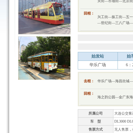
关街—市场街—北京街
回程：
兴工街—振工街—五一
—世纪街—三八广场—
始发站
始
华乐广场
6：
去程：
华乐广场—海昌欣城—
回程：
海之韵公园—金广东海
所属公司
大连公交客
车 型
DL3000 DL
售票方式
无人售票，