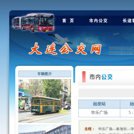
车辆图片
始发站
始
华乐广场
5：
去程：
华乐广场—春海街—寺