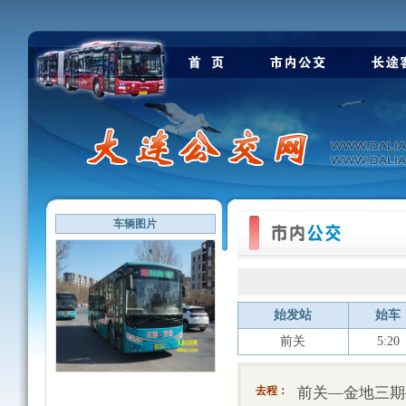
车辆图片
始发站
始车
前关
5:20
前关—金地三期
去程：