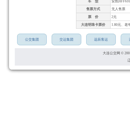
车 型
安凯HFF610
售票方式
无人售票
票 价
2元
大连明珠卡票价
1.80元、老
公交集团
交运集团
远辰客运
大连公交网 © 2001
辽