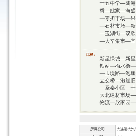
十五中学—陆港
桥—姚家—海盛
—零担市场—果
—石材市场—新
—玉湖街—双欣
—大辛集市—辛
回程：
新星绿城—新星
铁站—榆水街—
—玉境路—泡崖
立交桥—泡崖旧
—圣泰小区—十
大北建材市场—
物流—欣家园—
所属公司
大连远大汽