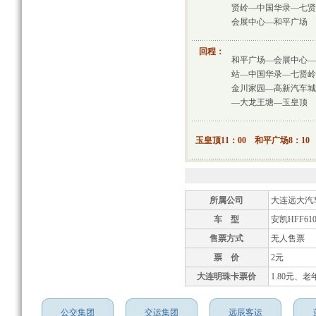
贤岭—中国华录—七贤
会展中心—和平广场
回程：
和平广场—会展中心—
站—中国华录—七贤岭
金川家园—高新汽车城
—大龙王塘—玉皇顶
玉皇顶11：00 和平广场8：10
所属公司
大连远大汽
车 型
安凯HFF610
售票方式
无人售票
票 价
2元
大连明珠卡票价
1.80元、老
公交集团
交运集团
远辰客运