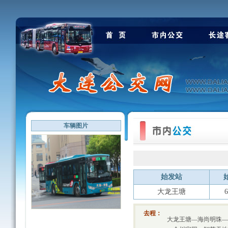
车辆图片
始发站
大龙王塘
6
去程：
大龙王塘—海尚明珠—