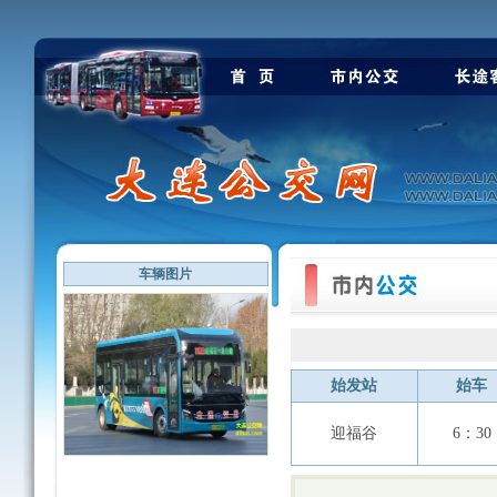
车辆图片
始发站
始车
迎福谷
6：30