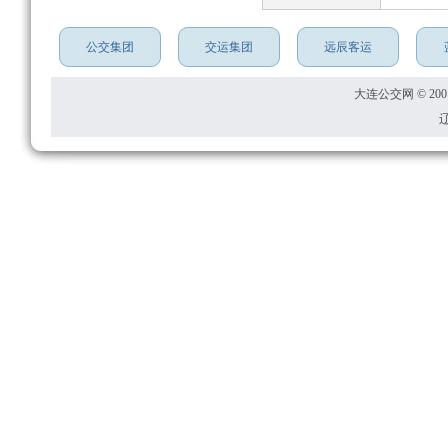
公交集团
交运集团
远辰客运
大连公交网 © 2001
辽