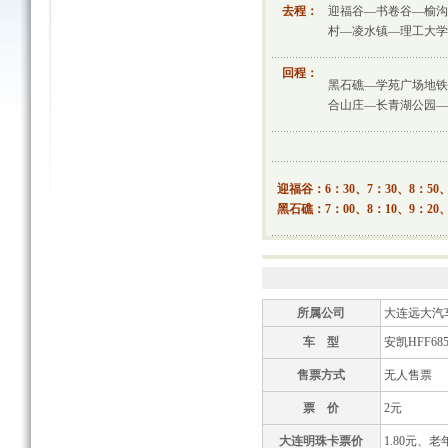
去程：
迎福谷—书卷谷—榆沟
村—凌水镇—理工大学
回程：
黑石礁—学苑广场地铁
合山庄—长青湖公园—
迎福谷：6：30、7：30、8：50、1
黑石礁：7：00、8：10、9：20、1
所属公司
大连远大汽
车 型
安凯HFF685
售票方式
无人售票
票 价
2元
大连明珠卡票价
1.80元、老