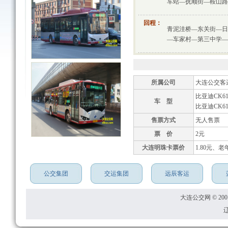
车站—抚顺街—鞍山路
回程：
青泥洼桥—东关街—日
—车家村—第三中学—
所属公司
大连公交客
比亚迪CK61
车 型
比亚迪CK61
售票方式
无人售票
票 价
2元
大连明珠卡票价
1.80元、老
公交集团
交运集团
远辰客运
大连公交网 © 2001
辽