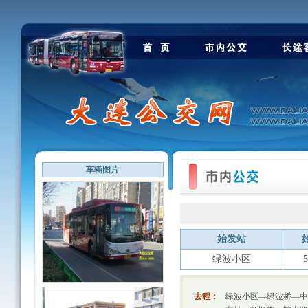
车辆图片
始发站
绿波小区
5
去程：
绿波小区—绿波桥—中