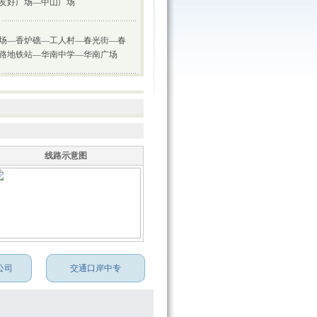
友好广场—中山广场
场—香炉礁—工人村—春光街—春
路地铁站—华南中学—华南广场
线路示意图
公司
交通口岸中专