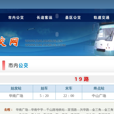
始发站
始车
末车
终点站
华南广场
5：20
22：00
中山广场
去程：
华南广场—华南中学—千山路地铁站—富强路—兴华路—金三角—金三角