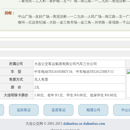
—春光街—工人村—香炉礁—五一广场—珠江路—一二九街—青泥洼桥—
回程：
中山广场—友好广场—青泥洼桥—一二九街—人民广场—珠江路—五一广
柳河—亿达世纪城—大纺—金三角市场—金三角—兴华路—富强路—千山
所属公司
大连公交客运集团有限公司汽车三分公司
车 型
中车电动TEG6105BEV34、中车电动TEG6125BEV11
售票方式
无人售票
票 价
2元
大连明珠卡票价
1.80元、老年卡1元、学生卡0.80元、低保学生卡0.60元
远辰客运
蓝星客运
顺通公司
中山
大连公交网 © 2001-2011
dalianbus.cn
dalianbus.com