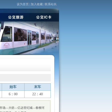
设为首页
|
加入收藏
|
联系站长
始车
末车
6：00
22：40
市场—大纺—亿达世纪城—春柳河