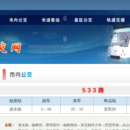
始发站
始车
末车
终点站
凌水路
6：00
20：10
安民街
去程：
凌水路—杨树街—育明高中—杨树南街—东北财经大学—经贸学校—尖山