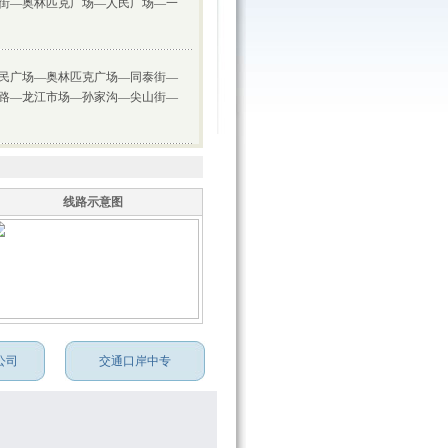
街—奥林匹克广场—人民广场—一
民广场—奥林匹克广场—同泰街—
路—龙江市场—孙家沟—尖山街—
线路示意图
公司
交通口岸中专