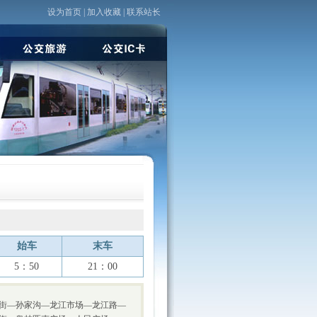
设为首页
|
加入收藏
|
联系站长
始车
末车
5：50
21：00
街—孙家沟—龙江市场—龙江路—