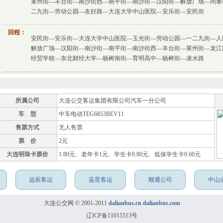
莱州街—丰台街—南沙街西—南平街—南沙街—汉阳街—解放广场—同泰
二九街—劳动公园—友好路—大连大学中山医院—安乐街—安民街
回程：
安民街—安乐街—大连大学中山医院—玉光街—劳动公园—一二九街—人
解放广场—汉阳街—南沙街—南平街—南沙街西—丰台街—莱州街—龙江
经贸学校—东北财经大学—杨树南街—育明高中—杨树街—凌水路
所属公司
大连公交客运集团有限公司汽车一分公司
车 型
中车电动TEG6853BEV11
售票方式
无人售票
票 价
2元
大连明珠卡票价
1.80元、老年卡1元、学生卡0.80元、低保学生卡0.60元
远辰客运
蓝星客运
顺通公司
中山
大连公交网 © 2001-2011
dalianbus.cn
dalianbus.com
辽ICP备11015513号