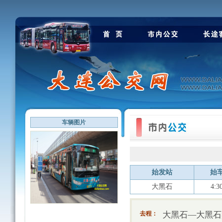
车辆图片
始发站
始
大黑石
4:3
大黑石—大黑石
去程：