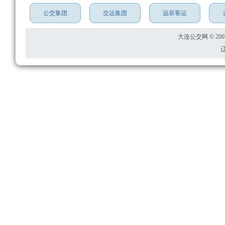
公交集团
交运集团
远辰客运
大连公交网 © 2001
辽