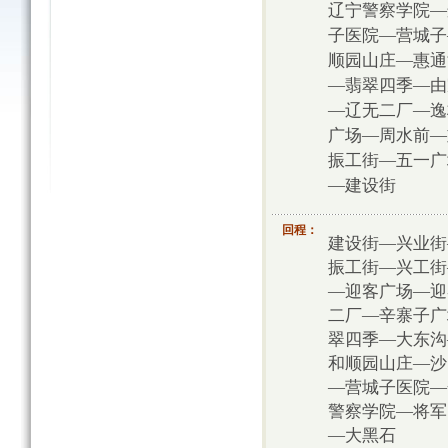
辽宁警察学院—
子医院—营城子
顺园山庄—惠通
—翡翠四季—由
—辽无二厂—逸
广场—周水前—
振工街—五一广
—建设街
回程：
建设街—兴业街
振工街—兴工街
—迎客广场—迎
二厂—辛寨子广
翠四季—大东沟
和顺园山庄—沙
—营城子医院—
警察学院—将军
—大黑石