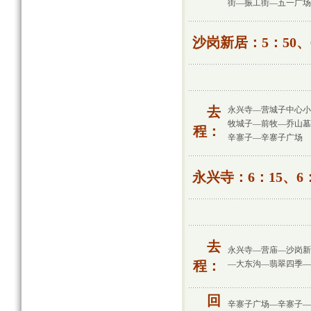
街—振工街—五一广场
沙岗新居：5：50、6
去
永兴寺—营城子中心小
牧城子—前牧—乔山墓
程：
辛寨子—辛寨子广场
永兴寺：6：15、6：
去
永兴寺—营庙—沙岗新
程：
—大东沟—翡翠四季—
回
辛寨子广场—辛寨子—