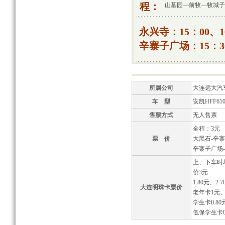
程：
山墓园—前牧—牧城子
永兴寺：15：00、1
辛寨子广场：15：30
所属公司
大连远大汽
车 型
安凯HFF610
售票方式
无人售票
全程：3元
票 价
大黑石-辛
辛寨子广场
上、下车时
价3元
1.80元、2.7
大连明珠卡票价
老年卡1元、
学生卡0.80
低保学生卡0.