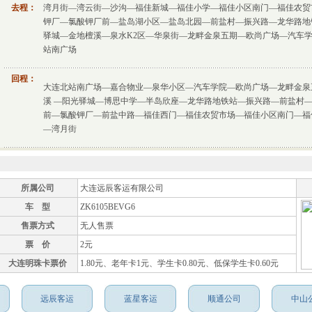
去程：
湾月街—湾云街—沙沟—福佳新城—福佳小学—福佳小区南门—福佳农贸
钾厂—氯酸钾厂前—盐岛湖小区—盐岛北园—前盐村—振兴路—龙华路地
驿城—金地檀溪—泉水K2区—华泉街—龙畔金泉五期—欧尚广场—汽车
站南广场
回程：
大连北站南广场—嘉合物业—泉华小区—汽车学院—欧尚广场—龙畔金泉
溪 —阳光驿城—博思中学—半岛欣座—龙华路地铁站—振兴路—前盐村
前—氯酸钾厂—前盐中路—福佳西门—福佳农贸市场—福佳小区南门—福
—湾月街
所属公司
大连远辰客运有限公司
车 型
ZK6105BEVG6
售票方式
无人售票
票 价
2元
大连明珠卡票价
1.80元、老年卡1元、学生卡0.80元、低保学生卡0.60元
远辰客运
蓝星客运
顺通公司
中山