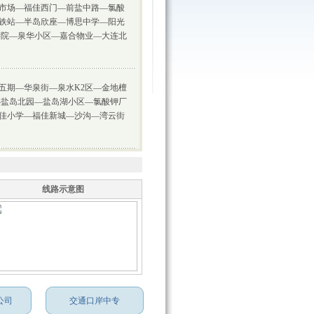
市场—福佳西门—前盐中路—氯酸
铁站—半岛欣座—博思中学—阳光
学院—泉华小区—嘉合物业—大连北
五期—华泉街—泉水K2区—金地檀
—盐岛北园—盐岛湖小区—氯酸钾厂
佳小学—福佳新城—沙沟—湾云街
线路示意图
公司
交通口岸中专