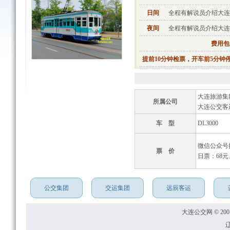
日间
全程有解说员介绍大连
夜间
全程有解说员介绍大连
费用包
提前10分钟检票，开车前5分
大连旅游集
所属公司
大连公交客
车 型
DL3000
微信公众号
票 价
日票：68元
公交集团
交运集团
远辰客运
大连公交网 © 2001
辽