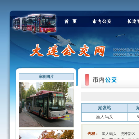
车辆图片
始发站
渔人码头
5
去程：
渔人码头—虎滩新区—