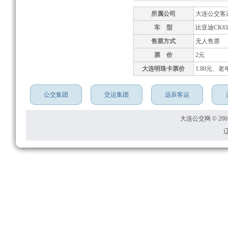
所属公司
大连公交客
车 型
比亚迪CK61
售票方式
无人售票
票 价
2元
大连明珠卡票价
1.80元、老
公交集团
交运集团
远辰客运
大连公交网 © 2001
辽