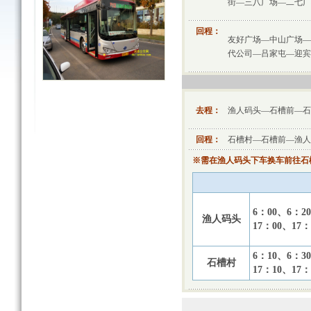
街—三八广场—二七广
回程：
友好广场—中山广场—
代公司—吕家屯—迎宾
去程：
渔人码头—石槽前—石
回程：
石槽村—石槽前—渔人
※需在渔人码头下车换车前往石槽
6：00、6：2
渔人码头
17：00、17：
6：10、6：3
石槽村
17：10、17：