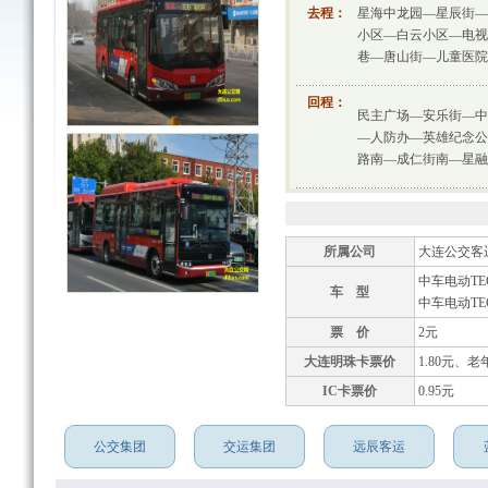
去程：
星海中龙园—星辰街—
小区—白云小区—电视
巷—唐山街—儿童医院
回程：
民主广场—安乐街—中
—人防办—英雄纪念公
路南—成仁街南—星融
所属公司
大连公交客
中车电动TEG
车 型
中车电动TEG
票 价
2元
大连明珠卡票价
1.80元、老
IC卡票价
0.95元
公交集团
交运集团
远辰客运