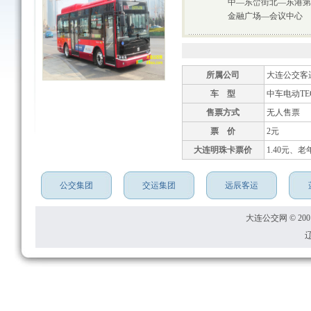
中—东峦街北—东港第
金融广场—会议中心
所属公司
大连公交客
车 型
中车电动TEG
售票方式
无人售票
票 价
2元
大连明珠卡票价
1.40元、老
公交集团
交运集团
远辰客运
大连公交网 © 2001
辽