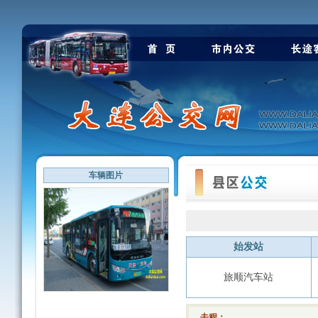
车辆图片
始发站
旅顺汽车站
去程：