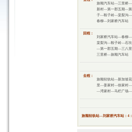
旅顺汽车站—三里桥—
新村—第一郡五期—第
子—鞍子岭—棠梨沟—
春柳—刘家桥汽车站
回程：
刘家桥汽车站—春柳—
棠梨沟—鞍子岭—石坎
—第一郡五期—三八里
三里桥—旅顺汽车站
去程：
旅顺轻轨站—新加坡花
里—姜家村—徐家村—
—湾家村—马栏广场—
旅顺轻轨站—刘家桥汽车站：4：