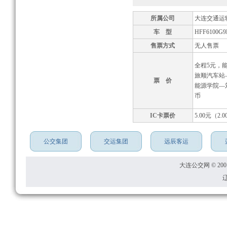
所属公司
大连交通运
车 型
HFF6100G9
售票方式
无人售票
全程5元，
旅顺汽车站
票 价
能源学院—
币
IC卡票价
5.00元（2.
公交集团
交运集团
远辰客运
大连公交网 © 2001
辽