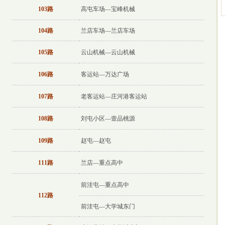
103路
高屯车场—宝峰机械
104路
兰店车场—兰店车场
105路
云山机械—云山机械
106路
客运站—万达广场
107路
老客运站—庄河港客运站
108路
刘屯小区—壹品桃源
109路
赵屯—赵屯
111路
兰店—重点高中
前洼屯—重点高中
112路
前洼屯—大学城东门