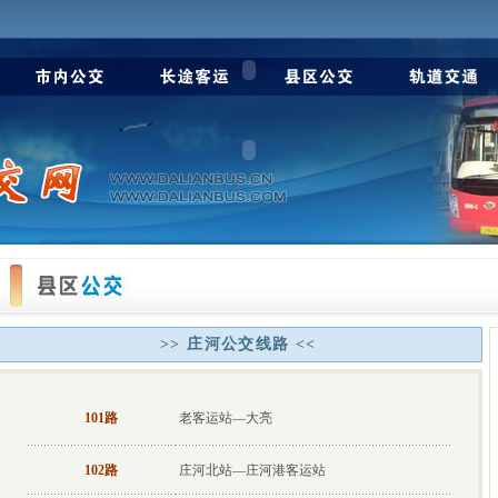
>> 庄河公交线路 <<
101路
老客运站—大亮
102路
庄河北站—庄河港客运站