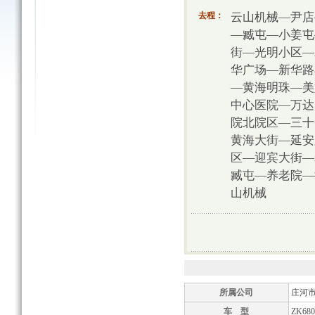
云山机械—尹店
去程：
—臧屯—小姜屯
街—光明小区—
华广场—新华路
—黄海明珠—美
中心医院—万达
院北院区—三十
黄海大街—延安
区—迎宾大街—
臧屯—养老院—
山机械
所属公司
庄河
车 型
ZK68