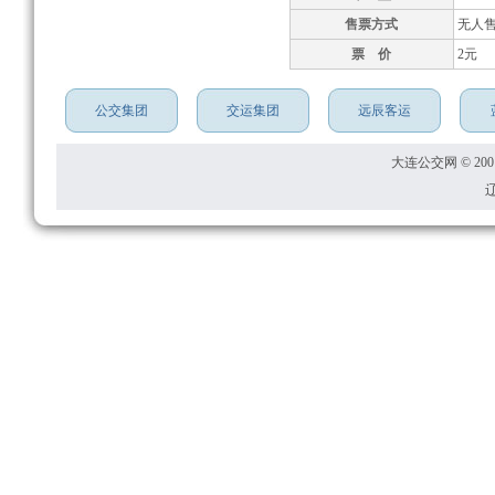
售票方式
无人
票 价
2元
公交集团
交运集团
远辰客运
大连公交网 © 2001
辽