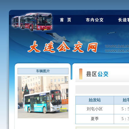
车辆图片
始发站
始
刘屯小区
5：
夏季
5：