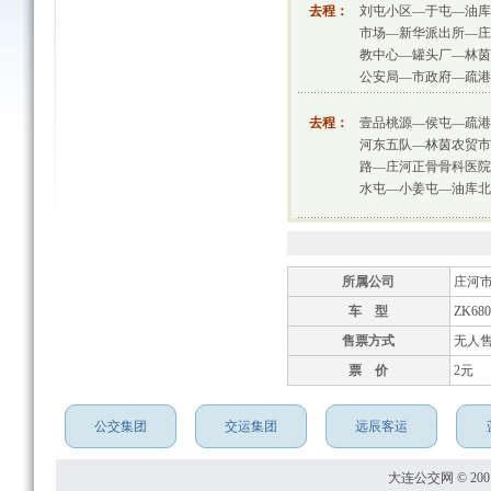
去程：
刘屯小区—于屯—油库
市场—新华派出所—庄
教中心—罐头厂—林茵
公安局—市政府—疏港
去程：
壹品桃源—侯屯—疏港
河东五队—林茵农贸市
路—庄河正骨骨科医院
水屯—小姜屯—油库北
所属公司
庄河
车 型
ZK68
售票方式
无人
票 价
2元
公交集团
交运集团
远辰客运
大连公交网 © 2001