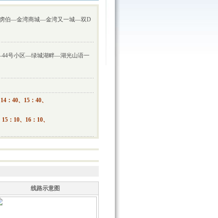
虏伯—金湾商城—金湾又一城—双D
44号小区—绿城湖畔—湖光山语一
14：40、15：40、
15：10、16：10、
线路示意图