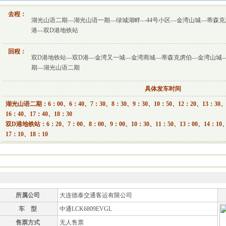
去程：
湖光山语二期—湖光山语一期—绿城湖畔—44号小区—金湾山城—蒂森克
港—双D港地铁站
回程：
双D港地铁站—双D港—金湾又一城—金湾商城—蒂森克虏伯—金湾山城—
期—湖光山语二期
具体发车时间
湖光山语二期：6：00、6：40、7：30、8：30、9：30、10：50、12：20、13：30、
16：40、17：40、18：30
双D港地铁站：6：20、7：00、8：00、9：00、10：30、11：50、13：00、14：10、
17：10、18：10
所属公司
大连德泰交通客运有限公司
车 型
中通LCK6809EVGL
售票方式
无人售票