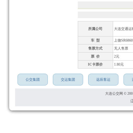
所属公司
大连交通运
车 型
上饶SR6860
售票方式
无人售票
票 价
2元
IC卡票价
1.80元
公交集团
交运集团
远辰客运
大连公交网 © 2001
辽