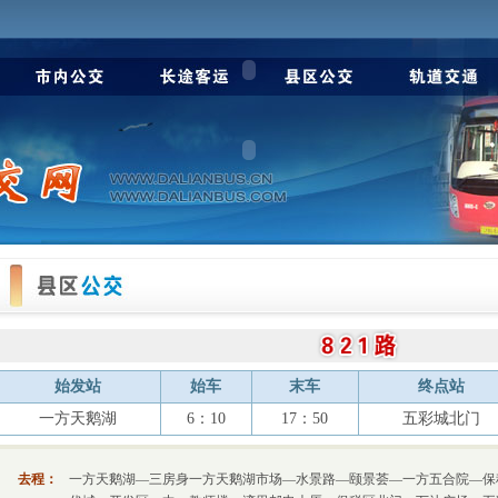
始发站
始车
末车
终点站
一方天鹅湖
6：10
17：50
五彩城北门
去程：
一方天鹅湖—三房身一方天鹅湖市场—水景路—颐景荟—一方五合院—保