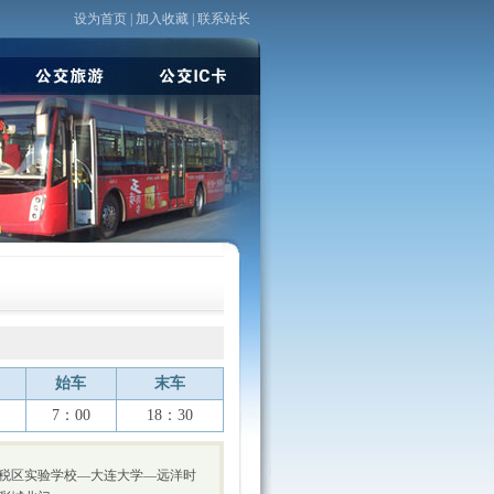
设为首页
|
加入收藏
|
联系站长
始车
末车
7：00
18：30
税区实验学校—大连大学—远洋时