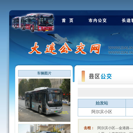
车辆图片
始发站
阿尔滨小区
去程：
阿尔滨小区—金港路—