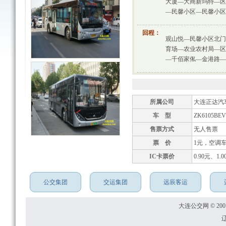
大厦—大商新玛特—区
—民馨小区—民馨小区
回程：
观山悦—民馨小区北门
育场—农业农村局—区
—千佰家俬—金港路—
所属公司
大连正达汽
车 型
ZK6105BE
售票方式
无人售票
票 价
1元，空调车
IC卡票价
0.90元、1.0
公交集团
交运集团
远辰客运
大连公交网 © 2001
辽