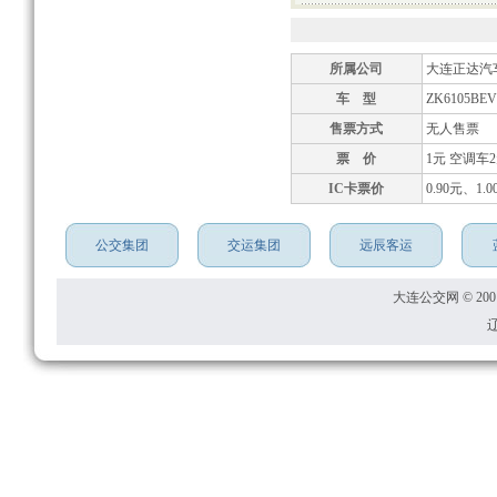
所属公司
大连正达汽
车 型
ZK6105BE
售票方式
无人售票
票 价
1元 空调车
IC卡票价
0.90元、1.0
公交集团
交运集团
远辰客运
大连公交网 © 2001
辽