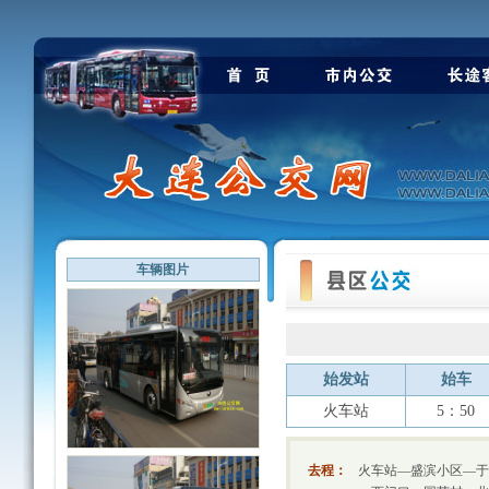
车辆图片
始发站
始车
火车站
5：50
去程：
火车站—盛滨小区—于