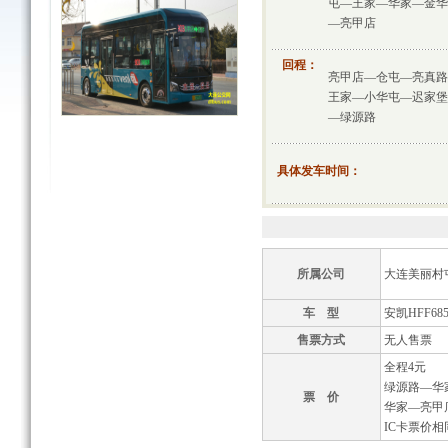
屯—王家—华家—金华
—亮甲店
回程：
亮甲店—仓屯—亮真路
王家—小华屯—迟家堡
—绿源路
具体发车时间：
所属公司
大连美丽村
车 型
安凯HFF685
售票方式
无人售票
全程4元
绿源路—华
票 价
华家—亮甲
IC卡票价相