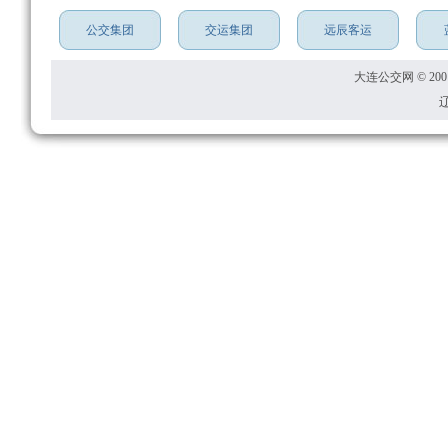
公交集团
交运集团
远辰客运
大连公交网 © 2001
辽