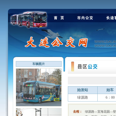
车辆图片
始发站
始车
绿源路
6：00
去程：
绿源路—宜海花园—登