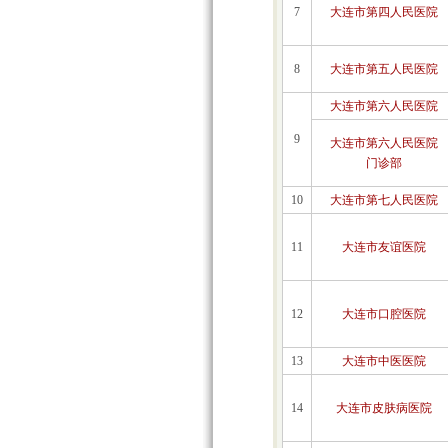
7
大连市第四人民医院
8
大连市第五人民医院
大连市第六人民医院
9
大连市第六人民医院
门诊部
10
大连市第七人民医院
11
大连市友谊医院
12
大连市口腔医院
13
大连市中医医院
14
大连市皮肤病医院