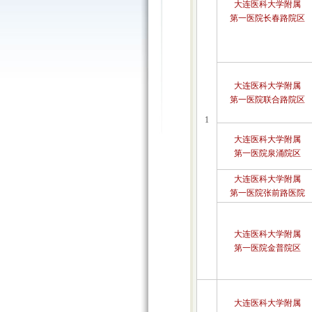
大连医科大学附属
第一医院长春路院区
大连医科大学附属
第一医院联合路院区
1
大连医科大学附属
第一医院泉涌院区
大连医科大学附属
第一医院张前路医院
大连医科大学附属
第一医院金普院区
大连医科大学附属