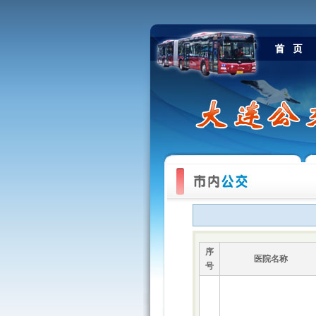
序
医院名称
号