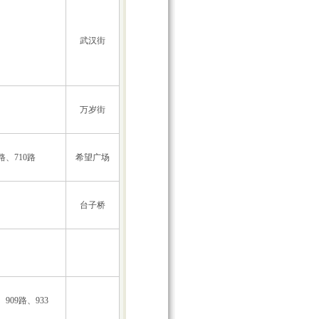
武汉街
万岁街
路、710路
希望广场
台子桥
909路、933