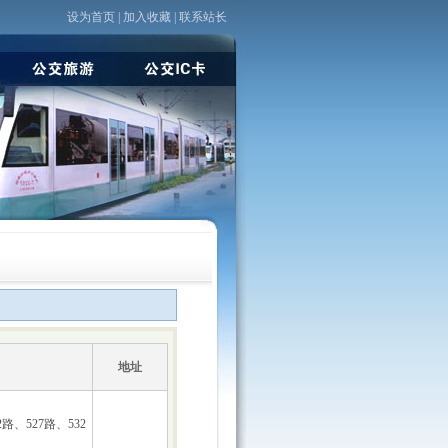
设为首页
|
加入收藏
|
联系站长
地址
路、527路、532