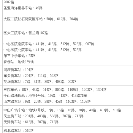
2002路
圣亚海洋世界车站：49路
大医二院钻石湾院区车站：50路、612路、704路
医大三院车站：普兰店107路
中心医院南院车站：411路、413路、512路、523路、907路
中心医院北院车站：411路、413路、512路、523路
第三中学车站：25路
春柳站：地铁1号线
同庆街车站：101路
东关街车站：201路、411路、528路
英华街车站：7路、31路、39路、408路、602路
三院车站：18路、43路、514路、805路、1109路、1203路、1301路
千山路地铁站：地铁1号线、19路、413路、413路加车
山东路车站：9路、20路、38路、45路、1103路、1108路
中山广场车站：地铁1号线、7路、15路、16路、30路、40路、403路、710路
民生街车站：201路、403路、538路、707路、712路
天津街车站：613路、707路、712路
椒北路车站：519路